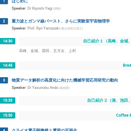
はじめに
1
Speaker
:
Dr
Kiyoshi Yagi
(
理研
)
重力波とガンマ線バースト、さらに実験室宇宙物理学
2
Speaker
:
Prof.
Ryo Yamazaki
(
青山学院大理工
)
自己紹介１（高峰、金城
14:30
高峰、金城、霜田、五月女、上村
Bre
14:45
物質データ解析の高度化に向けた機械学習応用研究の動向
3
Speaker
:
Dr
Yasunobu Ando
(
産総研
)
自己紹介２（湊、池田
15:35
Coffee 
15:50
クライオ電子顕微鏡と電荷の可視化
4