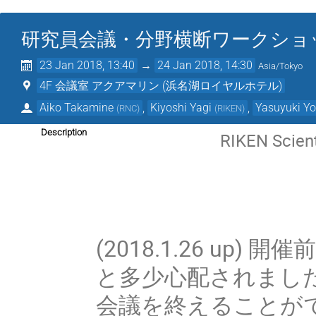
研究員会議・分野横断ワークショ
23 Jan 2018, 13:40
→
24 Jan 2018, 14:30
Asia/Tokyo
4F 会議室 アクアマリン (浜名湖ロイヤルホテル)
Aiko Takamine
,
Kiyoshi Yagi
,
Yasuyuki Y
(
RNC
)
(
RIKEN
)
Description
RIKEN Scien
(2018.1.26 u
と多少心配されまし
会議を終えることが