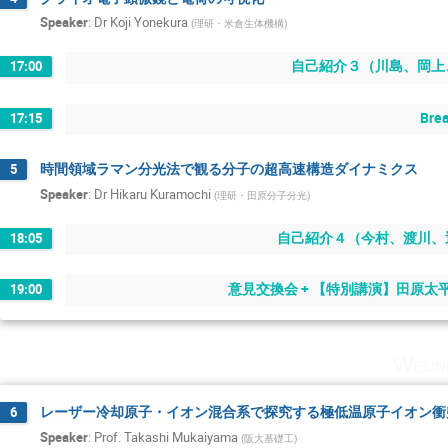
Speaker
:
Dr
Koji Yonekura
(
理研・米倉生体機構
)
自己紹介３（川島、岡上
17:00
Bre
17:15
時間領域ラマン分光法で観る分子の超高速構造ダイナミクス
5
Speaker
:
Dr
Hikaru Kuramochi
(
理研・田原分子分光
)
自己紹介４（今村、渡川、
18:05
意見交換会 + 【特別講演】田原
19:00
Wedne
レーザー冷却原子・イオン混合系で探究する極低温原子イオン衝
6
Speaker
:
Prof.
Takashi Mukaiyama
(
阪大基礎工
)