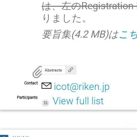
は、左のRegistrat
りました。
要旨集(4.2 MB)は
こ
Abstracts
Contact
icot@riken.jp
Participants
View full list
31
Tue