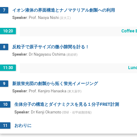
イオン液体の界面構造とナノマテリアル創製への利用
7
Speaker
:
Prof.
Naoya Nishi
(
京大工
)
Coffee 
10:20
反粒子で原子サイズの微小隙間を計る！
8
Speaker
:
Dr
Nagayasu Oshima
(
産総研
)
Lun
11:30
新規蛍光団の創製から拓く蛍光イメージング
9
Speaker
:
Prof.
Kenjiro Hanaoka
(
東大薬学
)
生体分子の構造とダイナミクスを見る１分子FRET計測
10
Speaker
:
Dr
Kenji Okamoto
(
理研・佐甲細胞情報
)
おわりに
11