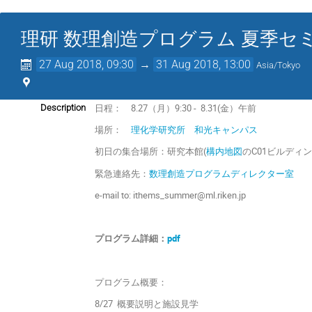
理研 数理創造プログラム 夏季セ
27 Aug 2018, 09:30
→
31 Aug 2018, 13:00
Asia/Tokyo
日程： 8.27（月）9:30 - 8.31(金）午前
Description
場所：
理化学研究所 和光キャンパス
初日の集合場所：研究本館(
構内地図
のC01ビルディン
緊急連絡先：
数理創造プログラムディレクター室
e-mail to: ithems_summer@ml.riken.jp
プログラム詳細：
pdf
プログラム概要：
8/27 概要説明と施設見学