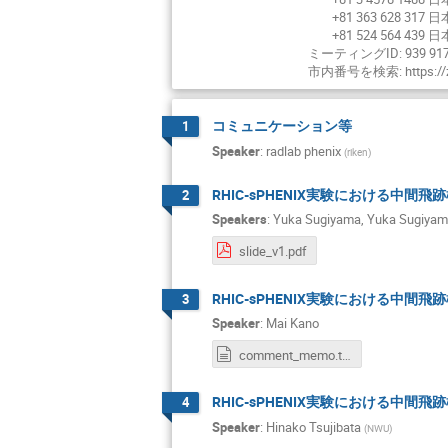
+81 363 628 317 日
+81 524 564 439 日
ミーティングID: 939 917
市内番号を検索: https://zo
コミュニケーション等
1
Speaker
:
radlab phenix
(
riken
)
RHIC-sPHENIX実験における中間飛
2
Speakers
:
Yuka Sugiyama
,
Yuka Sugiya
slide_v1.pdf
RHIC-sPHENIX実験における中間
3
Speaker
:
Mai Kano
comment_memo.txt
RHIC-sPHENIX実験における中間
4
Speaker
:
Hinako Tsujibata
(
NWU
)