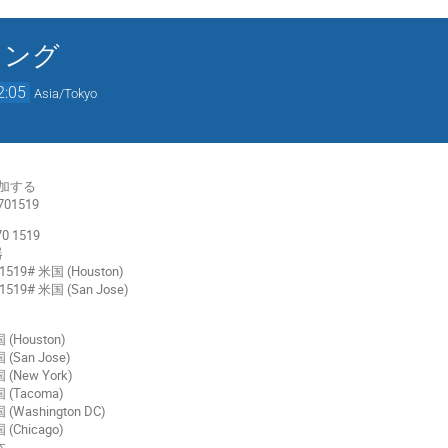
ィング
2:05
Asia/Tokyo
参加する
1701519
0 1519
器
01519# 米国 (Houston)
01519# 米国 (San Jose)
(Houston)
(San Jose)
(New York)
 (Tacoma)
(Washington DC)
(Chicago)
本