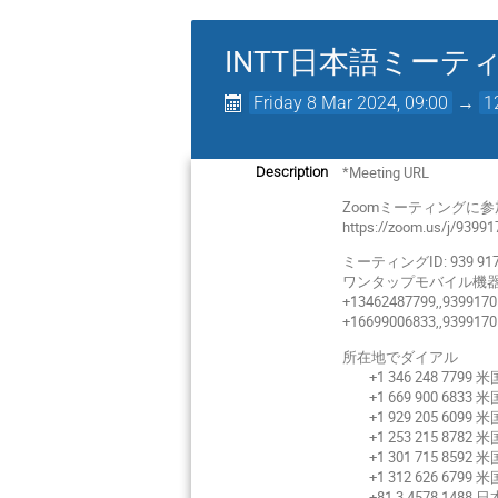
INTT日本語ミーテ
Friday 8 Mar 2024, 09:00
→
1
*Meeting URL
Description
Zoomミーティングに
https://zoom.us/j/9399
ミーティングID: 939 917
ワンタップモバイル機
+13462487799,,939917
+16699006833,,939917
所在地でダイアル
+1 346 248 7799 米国 
+1 669 900 6833 米国 
+1 929 205 6099 米国 
+1 253 215 8782 米国
+1 301 715 8592 米国 
+1 312 626 6799 米国 
+81 3 4578 1488 日