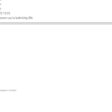
本
本
0 1519
om.us/u/adlmUqtJ8b
search Center
)