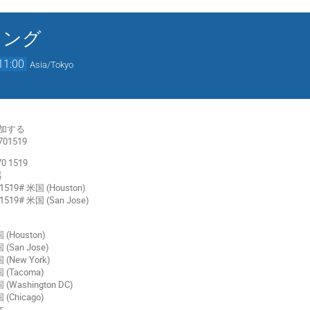
ィング
11:00
Asia/Tokyo
参加する
1701519
0 1519
器
01519# 米国 (Houston)
01519# 米国 (San Jose)
(Houston)
(San Jose)
(New York)
 (Tacoma)
(Washington DC)
(Chicago)
本