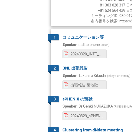
+81 363 628 317 日
+81 524 564 439 日
ミーティングID: 939 917
市内番号を検索: https://zo
コミュニケーション等
1
Speaker
:
radlab phenix
(
riken
)
20240329_INTT_JP_meeting.pdf
BNL 出張報告
2
Speaker
:
Takahiro Kikuchi
(
Rikkyo university
)
出張報告.菊池陸大.03.29.2024.pdf
sPHENIX の現状
3
Speaker
:
Dr
Genki NUKAZUKA
(
RIKEN BNL Re
20240329_sPHENIX_status.pdf
Clustering from dNdeta meeting
4