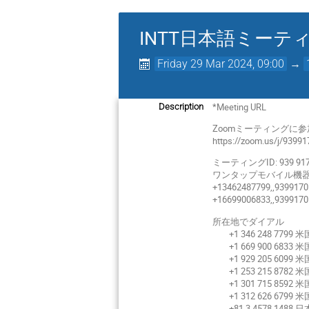
INTT日本語ミーテ
Friday 29 Mar 2024, 09:00
→
*Meeting URL
Description
Zoomミーティングに
https://zoom.us/j/9399
ミーティングID: 939 917
ワンタップモバイル機
+13462487799,,939917
+16699006833,,939917
所在地でダイアル
+1 346 248 7799 米国 
+1 669 900 6833 米国 
+1 929 205 6099 米国 
+1 253 215 8782 米国
+1 301 715 8592 米国 
+1 312 626 6799 米国 
+81 3 4578 1488 日