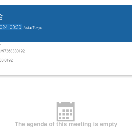
合
024, 00:30
Asia/Tokyo
グ
s/j/97368330192
3 0192
The agenda of this meeting is empty