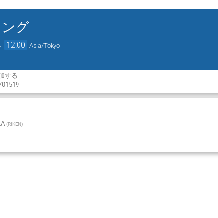
ィング
→
12:00
Asia/Tokyo
参加する
1701519
KA
(
RIKEN
)