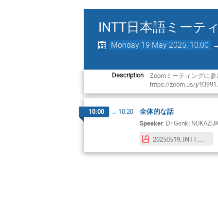
INTT日本語ミーテ
Monday 19 May 2025, 10:00
Zoomミーティングに
Description
https://zoom.us/j/9399
全体的な話
10:00
→
10:20
Speaker
:
Dr
Genki NUKAZU
20250519_INTT_JP_meeting.pdf