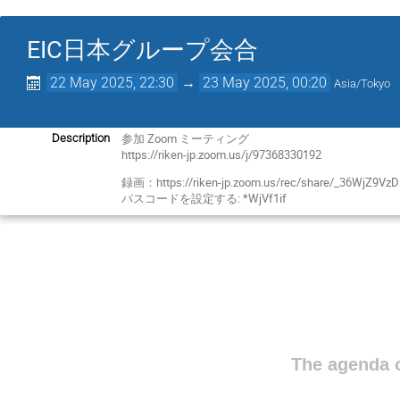
EIC日本グループ会合
22 May 2025, 22:30
→
23 May 2025, 00:20
Asia/Tokyo
参加 Zoom ミーティング
Description
https://riken-jp.zoom.us/j/97368330192
録画：https://riken-jp.zoom.us/rec/share/_36WjZ
パスコードを設定する: *WjVf1if
The agenda o