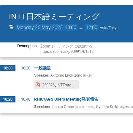
INTT日本語ミーティング
Monday 26 May 2025, 10:00
→
12:00
Asia/Tokyo
Zoomミーティングに参加する
Description
https://zoom.us/j/93991701519
一般議題
10:00
→
10:20
Speaker
:
Akitomo Enokizono
(
RIKEN
)
250526_INTTmtg_Enokizono.pdf
RHIC/AGS Users Meeting発表報告
10:20
→
10:40
Speakers
:
Itsuka Omae
,
Ryotaro Koike
(
奈良女子大学
)
(
Kyoto Uni