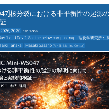
ini-WS047]核分裂における非平衡性の
証
 2026, 20:30
Asia/Tokyo
both Day 1 and Day 2; See the below campus map. (
Taiki Tanaka
,
Masaki Sasano
(
RIKEN Nishina Center
)