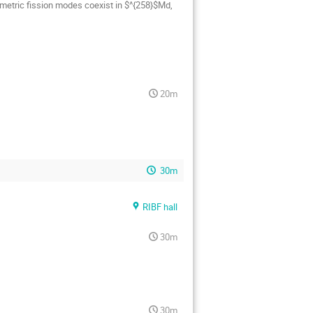
etric fission modes coexist in $^{258}$Md,
20m
30m
RIBF hall
30m
30m