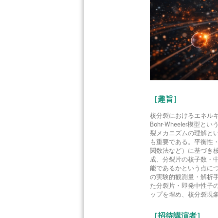
［趣旨］
核分裂におけるエネル
Bohr-Wheele
裂メカニズムの理解と
も重要である。平衡性
関数法など）に基づき
成、分裂片の核子数・
能であるかという点に
の実験的観測量・解析手
た分裂片・即発中性子
ップを埋め、核分裂現
［招待講演者］