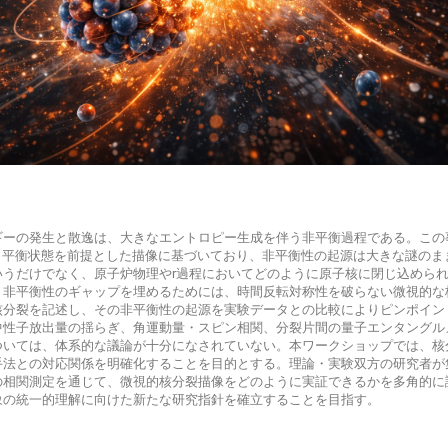
ギーの発生と散逸は、大きなエントロピー生成を伴う非平衡過程である。この
r模型という平衡状態を前提とした描像に基づいており、非平衡性の起源は大きな謎
いうだけでなく、原子炉物理やr過程においてどのように原子核に閉じ込めら
・非平衡性のギャップを埋めるためには、時間反転対称性を破らない微視的な
核分裂を記述し、その非平衡性の起源を実験データとの比較によりピンポイン
中性子放出量の揺らぎ、角運動量・スピン相関、分裂片間の量子エンタングル
ついては、体系的な議論が十分になされていない。本ワークショップでは、核
法との対応関係を明確化することを目的とする。理論・実験双方の研究者が集い、
の相関測定を通じて、微視的核分裂描像をどのように実証できるかを多角的に
象の統一的理解に向けた新たな研究指針を確立することを目指す。