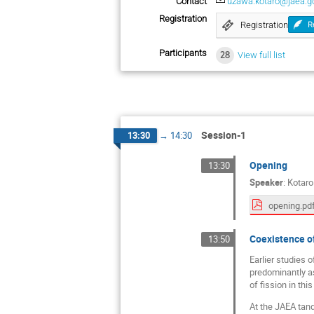
Contact
uzawa.kotaro@jaea.go
Registration
Registration
R
Participants
28
View full list
Session-1
13:30
→
14:30
Opening
13:30
Speaker
:
Kotar
opening.pd
Coexistence o
13:50
Earlier studies 
predominantly a
of fission in th
At the JAEA tan