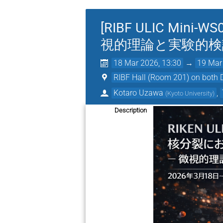
[RIBF ULIC M
視的理論と実験的検
18 Mar 2026, 13:30
→
19 Mar
RIBF Hall (Room 201) on 
Kotaro Uzawa
,
(
Kyoto University
)
Description