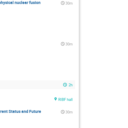
hysical nuclear fusion
30m
30m
2h
RIBF hall
rent Status and Future
30m