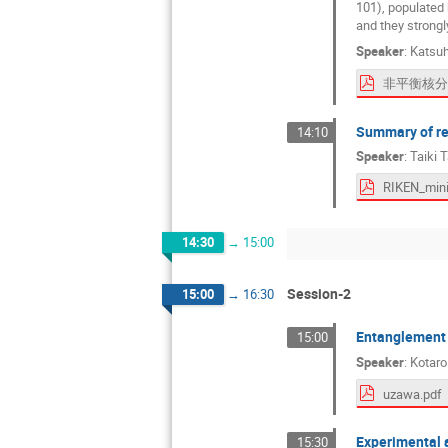
101), populated
and they strongl
Speaker
:
Katsuh
Summary of re
14:10
Speaker
:
Taiki 
14:30
→
15:00
Session-2
15:00
→
16:30
Entanglement e
15:00
Speaker
:
Kotar
uzawa.pdf
Experimental 
15:30