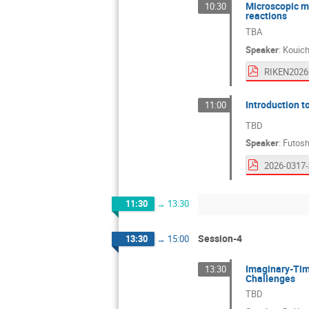
Microscopic mo
10:30
reactions
TBA
Speaker
:
Kouich
Introduction t
11:00
TBD
Speaker
:
Futosh
11:30
→
13:30
Session-4
13:30
→
15:00
Imaginary-Tim
13:30
Challenges
TBD