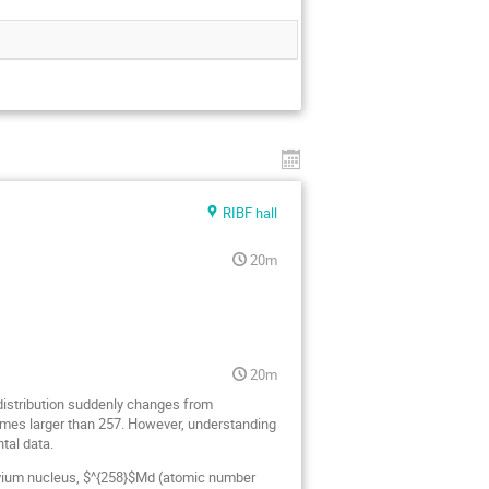
RIBF hall
20m
20m
 distribution suddenly changes from
mes larger than 257. However, understanding
tal data.
evium nucleus, $^{258}$Md (atomic number