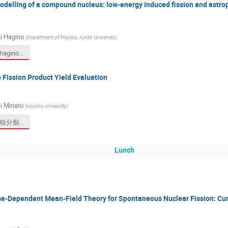
delling of a compound nucleus: low-energy induced fission and astrop
i Hagino
(
Department of Physics, Kyoto University
)
RIKEN2026hagino.pdf
o Fission Product Yield Evaluation
i Minato
(
Kyushu university
)
2026-0317-核分裂ワークショップ.pdf
Lunch
e-Dependent Mean-Field Theory for Spontaneous Nuclear Fission: Cur