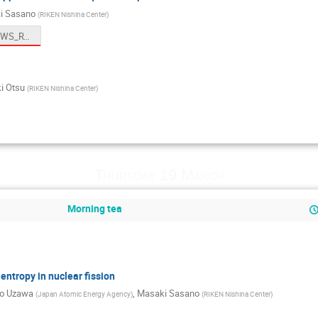
i Sasano
(
RIKEN Nishina Center
)
fission_minWS_RTproblem.pdf
i Otsu
(
RIKEN Nishina Center
)
Thursday 19 March
Morning tea
ntropy in nuclear fission
ro Uzawa
,
Masaki Sasano
(
Japan Atomic Energy Agency
)
(
RIKEN Nishina Center
)