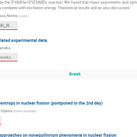
 by the $^{4}$He+$^{254}$Es reaction. We found that mass-asymmetric and symm
y compete with excitation energy. Theoretical results will be also discussed.
isa Nishio
(
JAEA
)
非平衡核分裂‗西尾‗V6-.pdf
lated experimental data
Tanaka
RIKEN_miniworkshop_20260318.pdf
Break
ntropy in nuclear fission (postponed to the 2nd day)
o Uzawa
(
Kyoto University
)
approaches on nonequilinrium phenomena in nuclear fission