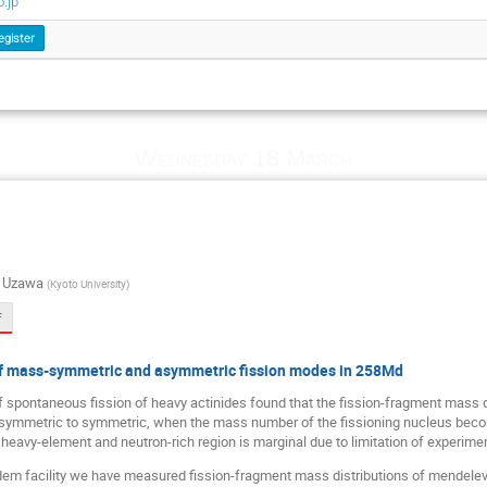
.jp
egister
Wednesday 18 March
o Uzawa
(
Kyoto University
)
f
f mass-symmetric and asymmetric fission modes in 258Md
of spontaneous fission of heavy actinides found that the fission-fragment mass
symmetric to symmetric, when the mass number of the fissioning nucleus beco
is heavy-element and neutron-rich region is marginal due to limitation of experimen
dem facility we have measured fission-fragment mass distributions of mendel