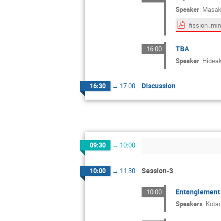
Speaker
:
Masak
TBA
16:00
Speaker
:
Hideak
Discussion
16:30
→
17:00
09:30
→
10:00
Session-3
10:00
→
11:30
Entanglement e
10:00
Speakers
:
Kota