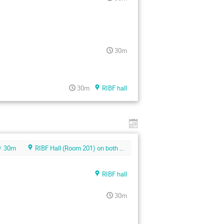
30m
30m
RIBF hall
30m
RIBF Hall (Room 201) on both Day 1 and Day 2; See the below campus map.
RIBF hall
30m