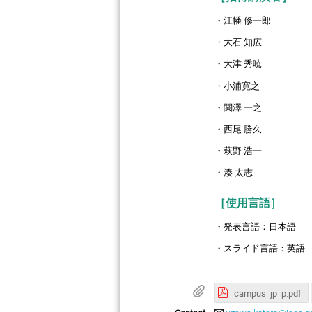
・江幡 修一郎
・大石 知広
・大津 秀暁
・小浦寛之
・関澤 一之
・西尾 勝久
・萩野 浩一
・湊 太志
［使用言語］
・発表言語：日本語
・スライド言語：英語
campus_jp_p.pdf