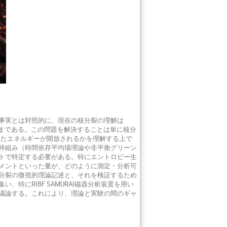
事実とは対照的に、現在の核分裂の理解は
のままである。この問題を解決することは単に核分
れたエネルギーが開放されるかを理解する上で
枠組み（時間依存平均場理論や非平衡グリーン
トで特定する必要がある。特にエントロピー生
メントといった量が、どのように測定・分析可
分裂の微視的理論記述と、それを検証するため
特にRIBF SAMURAI磁器分析装置を用い
議論する。これにより、理論と実験の間のギャ