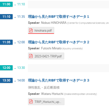
11:00
→
11:10
理論から見たRIBFで取得すべきデータ１
11:10
→
11:35
Speaker
:
Nobuo HINOHARA
(
Center for Computational Sciences, Uni
hinohara.pdf
理論から見たRIBFで取得すべきデータ２
11:35
→
12:00
Speaker
:
Futoshi Minato
(
Kyushu university
)
2023-0421-TRIP.pdf
12:00
→
13:30
理論から見たRIBFで取得すべきデータ３
13:30
→
14:00
弾性散乱・反応断面積
Speaker
:
Wataru Horiuchi
(
Osaka Metropolitan University
)
TRIP_Horiuchi_upload.pdf