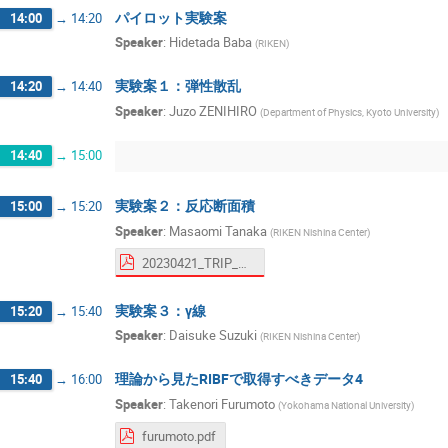
パイロット実験案
14:00
→
14:20
Speaker
:
Hidetada Baba
(
RIKEN
)
実験案１：弾性散乱
14:20
→
14:40
Speaker
:
Juzo ZENIHIRO
(
Department of Physics, Kyoto University
)
14:40
→
15:00
実験案２：反応断面積
15:00
→
15:20
Speaker
:
Masaomi Tanaka
(
RIKEN Nishina Center
)
20230421_TRIP_KickoffMeeting_mtanaka_ForSharing.pdf
実験案３：γ線
15:20
→
15:40
Speaker
:
Daisuke Suzuki
(
RIKEN Nishina Center
)
理論から見たRIBFで取得すべきデータ4
15:40
→
16:00
Speaker
:
Takenori Furumoto
(
Yokohama National University
)
furumoto.pdf