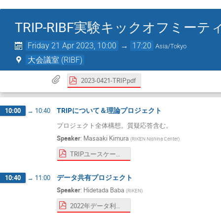
TRIP-RIBF実験キックオフミーテ
Friday 21 Apr 2023, 10:00
→
17:20
Asia/Tokyo
大会議室 (RIBF)
2023-0421-TRIP.pdf
TRIPについて＆理論プロジェクト
10:00
→
10:40
プロジェクト全体構想。質疑応答含む。
Speaker
:
Masaaki Kimura
(
RIKEN Nishina Center
)
TRIPユースケース資料.pdf
データ共有プロジェクト
10:40
→
11:00
Speaker
:
Hidetada Baba
(
RIKEN
)
2022年データ利活用の会議報告.pdf