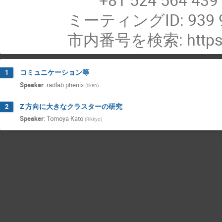
ミーティングID: 939 9
市内番号を検索: https:/
コミュニケーション等
1
Speaker
:
radlab phenix
(
riken
)
Z 方向に大きなクラスターの研究
2
Speaker
:
Tomoya Kato
(
Rikkyo
)