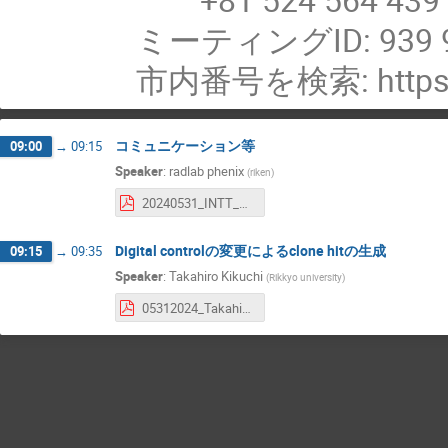
ミーティングID: 939 9
市内番号を検索: https:/
コミュニケーション等
09:00
→
09:15
Speaker
:
radlab phenix
(
riken
)
20240531_INTT_JP_meeting.pdf
Digital controlの変更によるclone hitの生成
09:15
→
09:35
Speaker
:
Takahiro Kikuchi
(
Rikkyo university
)
05312024_Takahiro_kikuchi_digital_control_and_clone_hit.pdf