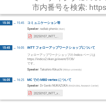
市内番号を検索: https:/
コミュニケーション等
15:30
→
15:45
Speaker
:
radlab phenix
(
riken
)
20250107_INTT_JP_meeting.pdf
INTT フォローアップワークショップについて
15:45
→
16:05
フォローアップワークショップの Indico ページは
https://indico2.riken.jp/event/5136/
です。
Speaker
:
Takahiro Kikuchi
(
Rikkyo university
)
MC での MBD vertex について
16:05
→
16:25
Speaker
:
Dr
Genki NUKAZUKA
(
RIKEN BNL Research Center
)
20250107_INTT_vertex_finder_eratta.pdf