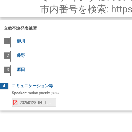
市内番号を検索: https:/
立教卒論発表練習
柳川
1
藤野
2
原田
3
コミュニケーション等
4
Speaker
:
radlab phenix
(
riken
)
20250128_INTT_JP_meeting.pdf