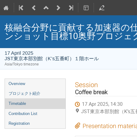
核融合分野に貢献する加速器の
ンショット目標10奥野プロジェ
17 April 2025
JST東京本部別館（K’s五番町）１階ホール
Asia/Tokyo timezone
Event
Session
Overview
menu
Coffee break
プロジェクト紹介
17 Apr 2025, 14:30
Timetable
JST東京本部別館（K’s
Contribution List
Registration
Presentation materi