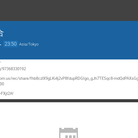
合
→
23:50
Asia/Tokyo
グ
s/j/97368330192
zoom.us/rec/share/fhb8czlX9gLKi4j2vP8fdupRDGIgo_gJh7TESqc8-mdQdPA
00
jt2A!