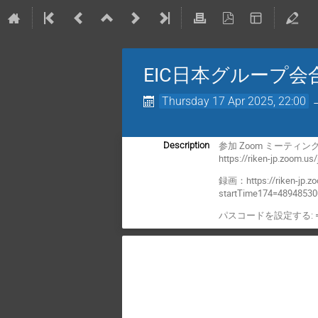
EIC日本グループ会
Thursday 17 Apr 2025, 22:00
参加 Zoom ミーティン
Description
https://riken-jp.zoom.u
録画：https://riken-jp.
startTime174=48948530
パスコードを設定する: =FX