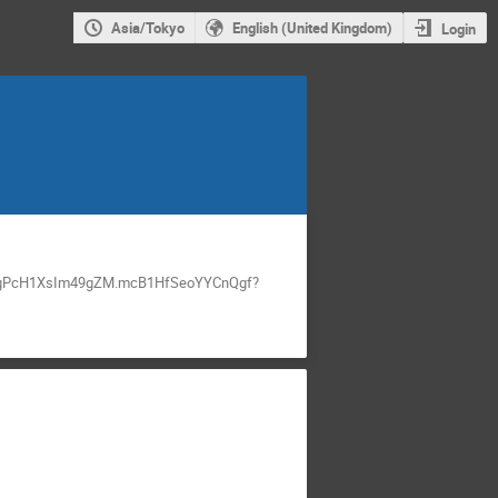
Asia/Tokyo
English (United Kingdom)
Login
XsGgPcH1XsIm49gZM.mcB1HfSeoYYCnQgf?