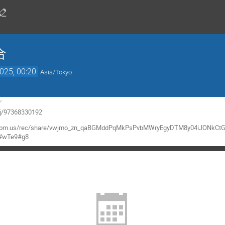
合
025, 00:20
Asia/Tokyo
グ
s/j/97368330192
zoom.us/rec/share/vwjmo_zn_qaBGMddPqMkPsPvbMWryEgyDTM8y04iJONkCt
Te9#g8