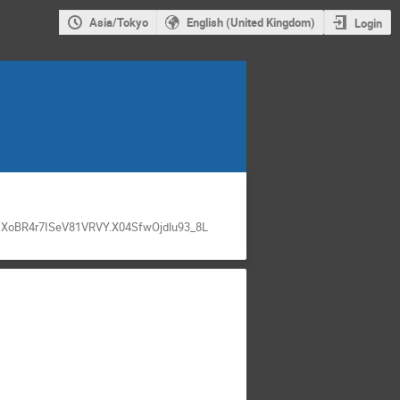
Asia/Tokyo
English (United Kingdom)
Login
GXoBR4r7ISeV81VRVY.X04SfwOjdlu93_8L