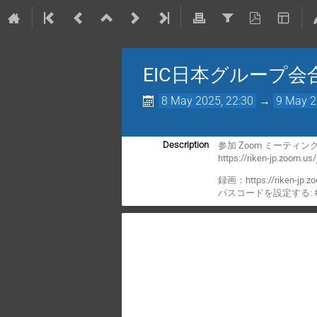
EIC日本グループ会
8 May 2025, 22:30
→
9 May 2
参加 Zoom ミーティン
Description
https://riken-jp.zoom.u
録画：https://riken-jp.
パスコードを設定する: #w