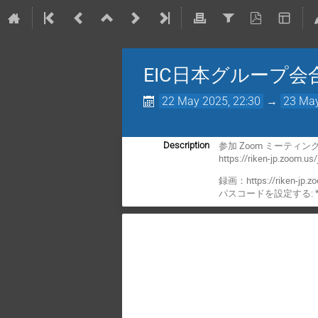
EIC日本グループ会
22 May 2025, 22:30
→
23 May
参加 Zoom ミーティン
Description
https://riken-jp.zoom.u
録画：https://riken-jp.
パスコードを設定する: *Wj