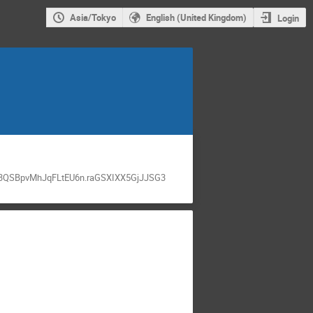
Asia/Tokyo
English (United Kingdom)
Login
O3QSBpvMhJqFLtEU6n.raGSXIXX5GjJJSG3