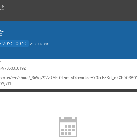
合
 2025, 00:20
Asia/Tokyo
グ
s/j/97368330192
zoom.us/rec/share/_36WjZ9VzDMe-OLsm-ADkaynJacHY0kuF8StJ_aKXhDQ3B
Vf1if