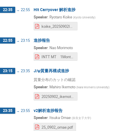
Hit Carryover 解析進捗
22:35
→
22:55
Speaker
:
Ryotaro Koike
(
Kyoto University
)
koike_20250902INTT日本語ミーティング.pdf
進捗報告
22:55
→
23:15
Speaker
:
Nao Morimoto
INTT MT 1Month Aug.pdf
J/ψ質量再構成進捗
23:15
→
23:35
質量分布のカットの確認
Speaker
:
Mahiro Ikemoto
(
Nara Women's University
)
20250902_ikemoto_INTTJPMT.pdf
v2解析進捗報告
23:35
→
23:55
Speaker
:
Itsuka Omae
(
奈良女子大学
)
25_0902_omae.pdf