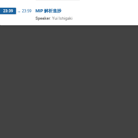
MIP 解析進捗
23:39
→
23:59
Speaker
:
Yui Ishigaki