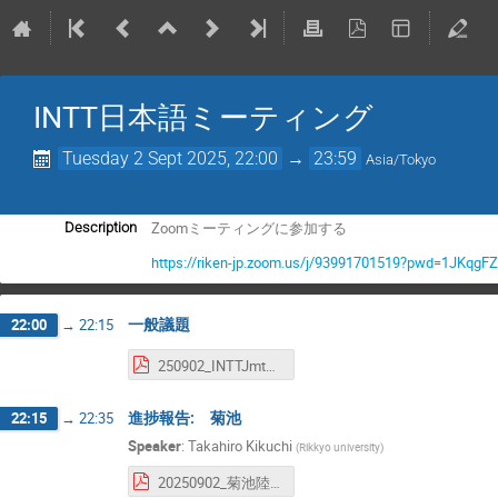
INTT日本語ミーティング
Tuesday 2 Sept 2025, 22:00
→
23:59
Asia/Tokyo
Zoomミーティングに参加する
Description
https://riken-jp.zoom.us/j/93991701519?pwd=1JKq
一般議題
22:00
→
22:15
250902_INTTJmtg_General.pdf
進捗報告: 菊池
22:15
→
22:35
Speaker
:
Takahiro Kikuchi
(
Rikkyo university
)
20250902_菊池陸大_進捗報告.pdf