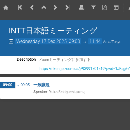
INTT日本語ミーティング
Wednesday 17 Dec 2025, 09:00
→
11:44
Asia/Tokyo
Zoomミーティングに参加する
Description
https://riken-jp.zoom.us/j/93991701519?pwd=1JKq
一般議題
09:00
→
09:05
Speaker
:
Yuko Sekiguchi
(
RIKEN
)