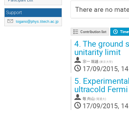
Participant List
There are no mater
Support
togano@phys.titech.ac.jp
Contribution list
Time
4.
The ground st
unitarity limit
宗一 堀越
(
東京大学
)
17/09/2015, 14
5.
Experimental
ultracold Fermi
敬 向山
(
電通大
)
17/09/2015, 14