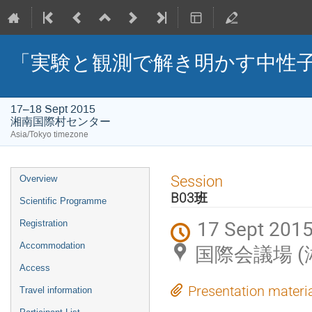
「実験と観測で解き明かす中性子
17–18 Sept 2015
湘南国際村センター
Asia/Tokyo timezone
Event
Session
Overview
menu
B03班
Scientific Programme
17 Sept 2015
Registration
Accommodation
国際会議場 
Access
Presentation materi
Travel information