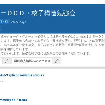
ーＱＣＤ・核子構造勉強会
17:00
Asia/Tokyo
)
構造をクォーク・グルーオン描像として理解するためには、高エネルギーＱＣ
ています。原子核も含めた３次元的な内部構造を研究、理解することは重要課
解、高エネルギー陽子衝突、原子核衝突の始状態、終状態の理解に対しても大
会を開催しています。

語で行われます。勉強会終了後には懇親会の開催を予定しています。
ジ
理研和光地区へのアクセス
ist-3 spin observable studies
v.
)
ymmetry at PHENIX