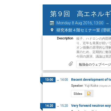
第９回 高エネルギ
Monday 8 Aug 2016, 13:00
→
研究本館４階セミナー室 (理研
核子、ハドロンの内部
Description
り、近年も発展が続い
オン描像の原理的な理
展のため、定期的に勉強
今回の講演、議論は英
勉強会のウェブペー
Recent development of tw
13:00
→
14:00
Speaker
:
Yuji Koike
(
Niigata Uni
Slides
Very forward neutron as
14:20
→
15:20