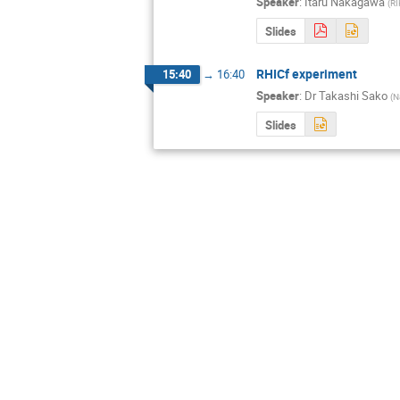
Speaker
:
Itaru Nakagawa
(
R
Slides
RHICf experiment
15:40
→
16:40
Speaker
:
Dr
Takashi Sako
(
N
Slides