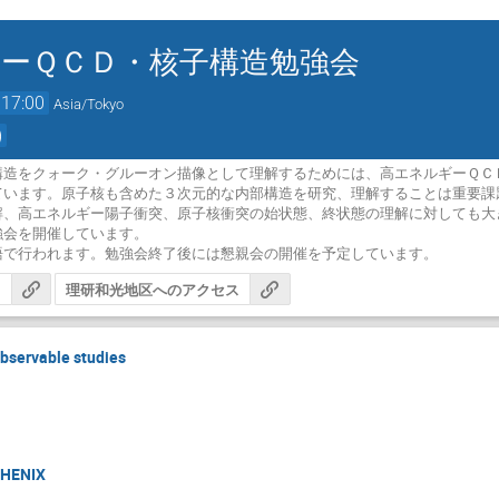
ーＱＣＤ・核子構造勉強会
17:00
Asia/Tokyo
)
構造をクォーク・グルーオン描像として理解するためには、高エネルギーＱＣ
ています。原子核も含めた３次元的な内部構造を研究、理解することは重要課
解、高エネルギー陽子衝突、原子核衝突の始状態、終状態の理解に対しても大
会を開催しています。

語で行われます。勉強会終了後には懇親会の開催を予定しています。
ジ
理研和光地区へのアクセス
observable studies
PHENIX