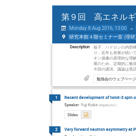
第９回 高エネルギ
Monday 8 Aug 2016, 13:00
→
研究本館４階セミナー室 (理研
核子、ハドロンの内部
Description
り、近年も発展が続い
オン描像の原理的な理
展のため、定期的に勉強
今回の講演、議論は英
勉強会のウェブペー
Recent development of twist-3 spin 
1
Speaker
:
Yuji Koike
(
Niigata Univ.
)
Slides
Very forward neutron asymmetry at 
2