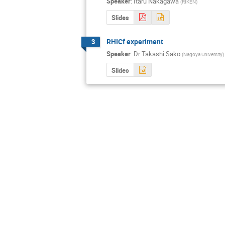
Speaker
:
Itaru Nakagawa
(
RIKEN
)
Slides
RHICf experiment
3
Speaker
:
Dr
Takashi Sako
(
Nagoya University
)
Slides