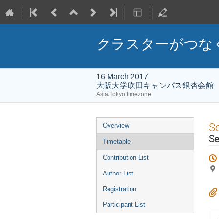
クラスターがつな
16 March 2017
大阪大学吹田キャンパス銀杏会館
Asia/Tokyo timezone
Event
S
Overview
menu
Se
Timetable
Contribution List
Author List
Registration
Participant List