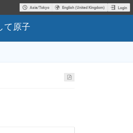
Asia/Tokyo
English (United Kingdom)
Login
して原子