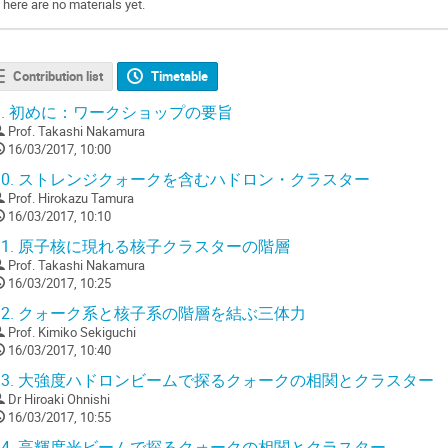
There are no materials yet.
Contribution list
Timetable
.
初めに：ワークショップの要旨
Prof.
Takashi Nakamura
16/03/2017, 10:00
0.
ストレンジクォークを含むハドロン・クラスター
Prof.
Hirokazu Tamura
16/03/2017, 10:10
1.
原子核に現れる核子クラスターの階層
Prof.
Takashi Nakamura
16/03/2017, 10:25
2.
クォーク系と核子系の階層を結ぶ三体力
Prof.
Kimiko Sekiguchi
16/03/2017, 10:40
3.
大強度ハドロンビームで探るクォークの相関とクラスター
Dr
Hiroaki Ohnishi
16/03/2017, 10:55
4.
高輝度光ビームで探るクォークの相関とクラスター