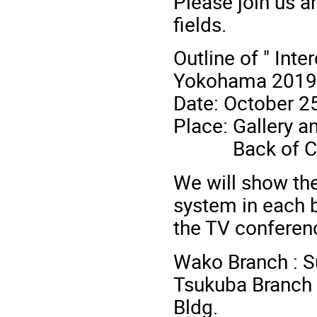
Please join us a
fields.
Outline of " Int
Yokohama 2019
Date: October 25
Place: Gallery 
Back of Cafet
We will show the
system in each 
the TV confere
Wako Branch : S
Tsukuba Branch
Bldg.