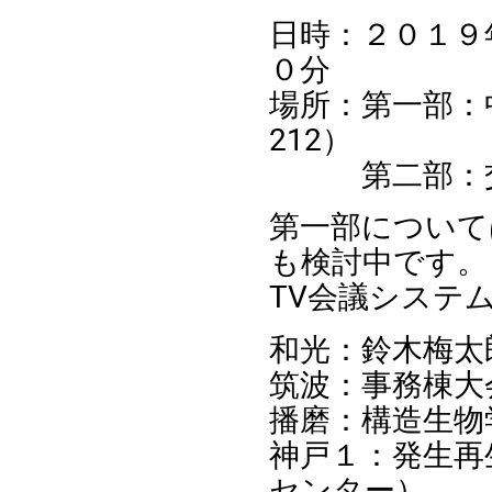
日時：２０１９
０分
場所：第一部：
212）
第二部：交
第一部について
も検討中です。
TV会議システム：r
和光：鈴木梅太
筑波：事務棟大
播磨：構造生物学
神戸１：発生再
センター）