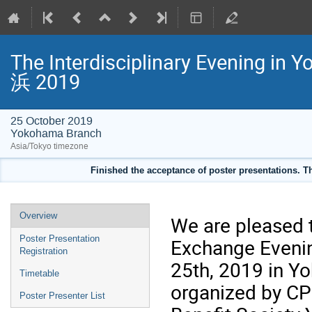
The Interdisciplinary Evenin
浜 2019
25 October 2019
Yokohama Branch
Asia/Tokyo timezone
Finished the acceptance of poster presentations. T
Event
Overview
We are pleased t
menu
Poster Presentation
Exchange Evenin
Registration
25th, 2019 in 
Timetable
organized by CP
Poster Presenter List