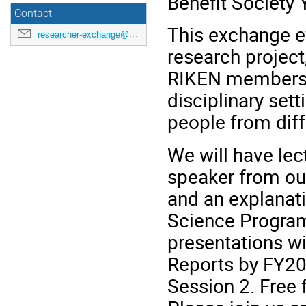
Benefit Society
Contact
This exchange e
researcher-exchange@ml.riken.jp
research project,
RIKEN members t
disciplinary set
people from diff
We will have lec
speaker from ou
and an explanat
Science Program
presentations wi
Reports by FY20
Session 2. Free 