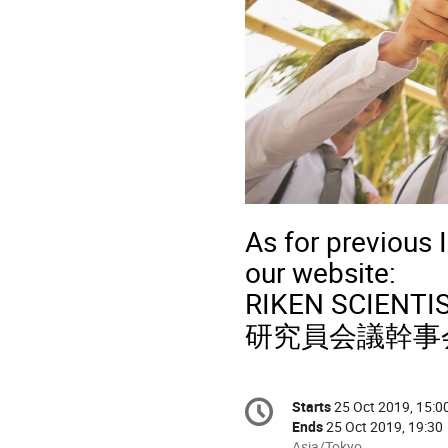
As for previous 
our website:
RIKEN SCIENTI
研究員会議幹事
Conference
Starts
25 Oct 2019, 15:0
Date/Time
information
Ends
25 Oct 2019, 19:30
All
Asia/Tokyo