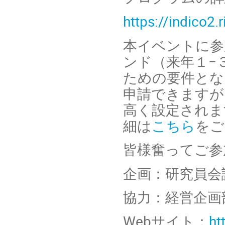
https://indico2
本イベントに参
ンド（来年１−
ための要件とな
申請できますが
高く設定されま
細は
こちら
をご
皆様奮ってご参
企画：研究員会
協力：経営企画
Web
サイト：
ht