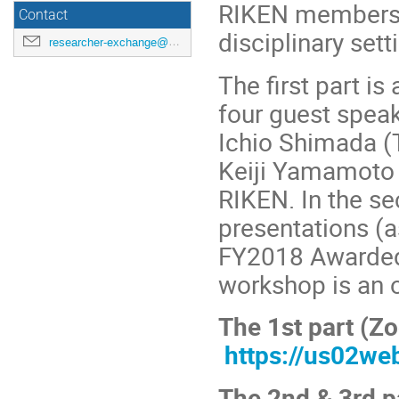
RIKEN members t
Contact
disciplinary sett
researcher-exchange@ml.riken.jp
The first part is
four guest speak
Ichio Shimada (T
Keiji Yamamoto 
RIKEN. In the se
presentations (a
FY2018 Awarded 
workshop is an o
The 1st part (Z
https://us02w
The 2nd & 3rd 