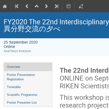
FY2020 The 22nd Interdisciplin
異分野交流の夕べ
25 September 2020
Online
Asia/Tokyo timezone
Event
Overview
The 22nd Interd
menu
Poster Presentation
ONLINE on Septe
Registration
RIKEN Scientist
Timetable
This workshop i
Scientific Programme
research project
Poster Presenter List