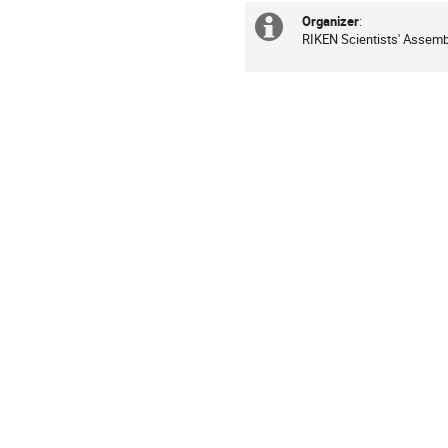
Organizer
:
Extra
RIKEN Scientists' Ass
information