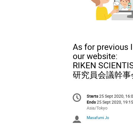
As for previous 
our website:
RIKEN SCIENTI
研究員会議幹事
Conference
Starts
25 Sept 2020, 16:
Date/Time
information
Ends
25 Sept 2020, 19:1
All
Asia/Tokyo
times
Masafumi Jo
Chairpersons
are
in
Asia/Tokyo