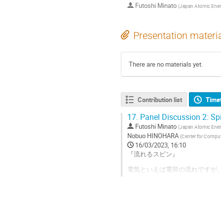
Futoshi Minato
(
Japan Atomic Ene
Presentation materi
There are no materials yet.
Contribution list
Time
17.
Panel Discussion 2: Spi
Futoshi Minato
(
Japan Atomic Ene
Nobuo HINOHARA
(
Center for Comput
16/03/2023, 16:10
『流れるスピン』
電気といえば電荷の流れですが
るスピントロニクスとして注目
物理量であり、原子核の安定性
ピンが流れていると考えた場合
物質中の電子だけではなく原子
果てして原子核は重要な役割の