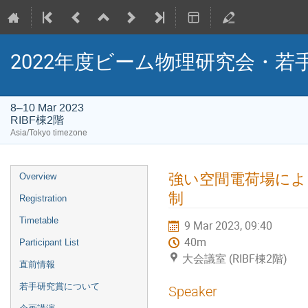
2022年度ビーム物理研究会・若
8–10 Mar 2023
RIBF棟2階
Asia/Tokyo timezone
Event
強い空間電荷場によ
Overview
menu
制
Registration
Timetable
9 Mar 2023, 09:40
40m
Participant List
大会議室 (RIBF棟2階)
直前情報
若手研究賞について
Speaker