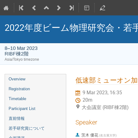
2022年度ビーム物理研究会・若
8–10 Mar 2023
RIBF棟2階
Asia/Tokyo timezone
Event
低速部ミューオン加
Overview
menu
Registration
9 Mar 2023, 16:35
Timetable
20m
大会議室 (RIBF棟2階)
Participant List
直前情報
Speaker
若手研究賞について
茨木 優花
(
名古屋大学
)