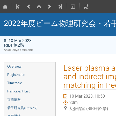
2022年度ビーム物理研究会・若
8–10 Mar 2023
RIBF棟2階
Asia/Tokyo timezone
Event
Laser plasma a
Overview
menu
and indirect i
Registration
matching in fre
Timetable
Participant List
10 Mar 2023, 10:50
直前情報
20m
大会議室 (RIBF棟2階)
若手研究賞について