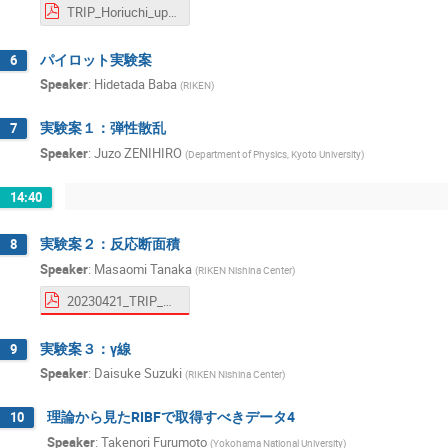
TRIP_Horiuchi_upload.pdf
パイロット実験案
6
Speaker
:
Hidetada Baba
(
RIKEN
)
実験案１：弾性散乱
7
Speaker
:
Juzo ZENIHIRO
(
Department of Physics, Kyoto University
)
14:40
実験案２：反応断面積
8
Speaker
:
Masaomi Tanaka
(
RIKEN Nishina Center
)
20230421_TRIP_KickoffMeeting_mtanaka_ForSharing.pdf
実験案３：γ線
9
Speaker
:
Daisuke Suzuki
(
RIKEN Nishina Center
)
理論から見たRIBFで取得すべきデータ4
10
Speaker
:
Takenori Furumoto
(
Yokohama National University
)