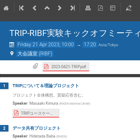
TRIP-RIBF実験キックオフミーテ
Friday 21 Apr 2023, 10:00
→
17:20
Asia/Tokyo
大会議室 (RIBF)
2023-0421-TRIP.pdf
TRIPについて＆理論プロジェクト
1
プロジェクト全体構想。質疑応答含む。
Speaker
:
Masaaki Kimura
(
RIKEN Nishina Center
)
TRIPユースケース資料.pdf
データ共有プロジェクト
2
Speaker
:
Hidetada Baba
(
RIKEN
)