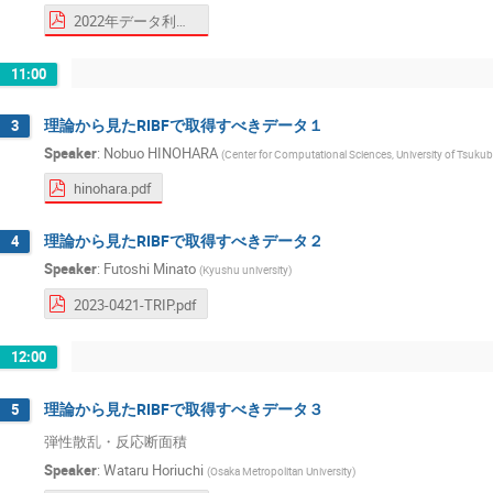
2022年データ利活用の会議報告.pdf
11:00
理論から見たRIBFで取得すべきデータ１
3
Speaker
:
Nobuo HINOHARA
(
Center for Computational Sciences, University of Tsuku
hinohara.pdf
理論から見たRIBFで取得すべきデータ２
4
Speaker
:
Futoshi Minato
(
Kyushu university
)
2023-0421-TRIP.pdf
12:00
理論から見たRIBFで取得すべきデータ３
5
弾性散乱・反応断面積
Speaker
:
Wataru Horiuchi
(
Osaka Metropolitan University
)