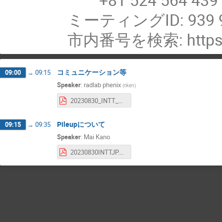
ミーティングID: 939 9
市内番号を検索: https:/
コミュニケーション等
09:00
→
09:15
Speaker
:
radlab phenix
(
riken
)
20230830_INTT_JP_meeting.pdf
Pileupについて
09:15
→
09:35
Speaker
:
Mai Kano
20230830INTTJP.pdf