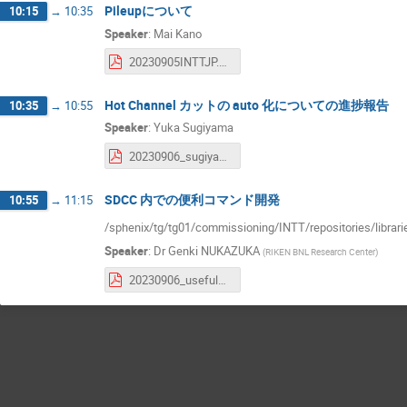
Pileupについて
10:15
→
10:35
Speaker
:
Mai Kano
20230905INTTJP.pdf
Hot Channel カットの auto 化についての進捗報告
10:35
→
10:55
Speaker
:
Yuka Sugiyama
20230906_sugiyama.pdf
SDCC 内での便利コマンド開発
10:55
→
11:15
/sphenix/tg/tg01/commissioning/INTT/repositories/librari
Speaker
:
Dr
Genki NUKAZUKA
(
RIKEN BNL Research Center
)
20230906_useful_commands_at_SDCC.pdf