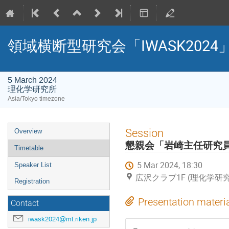
領域横断型研究会「IWASK2024
5 March 2024
理化学研究所
Asia/Tokyo timezone
Event
Session
Overview
menu
懇親会「岩崎主任研究
Timetable
5 Mar 2024, 18:30
Speaker List
広沢クラブ1F (理化学研究
Registration
Presentation materi
Contact
iwask2024@ml.riken.jp