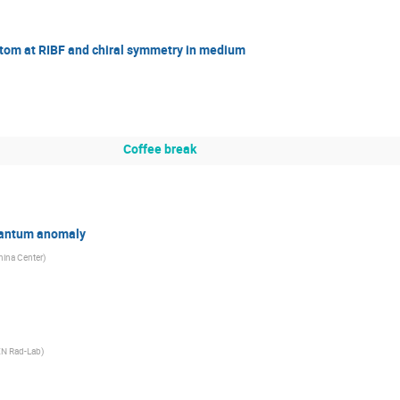
atom at RIBF and chiral symmetry in medium
Coffee break
quantum anomaly
hina Center
)
N Rad-Lab
)