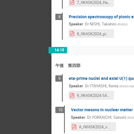
7_IWASK2024_Hashimoto.pdf
Precision spectroscopy of pionic 
8
Speaker
:
Dr
NISHI, Takahiro
(
RIKEN
)
8_IWASK2024_piAF_Nishi.pdf
14:15
午後 第四部
eta-prime nuclei and axial U(1) 
9
Speaker
:
Dr
ITAHASHI, Kenta
(
RIKEN Nis
9_IWASK2024-S490_itahashi.pdf
Vector mesons in nuclear matter
10
Speaker
:
Dr
YOKKAICHI, Satoshi
(
RIKE
A_IWASK2024_vmn_yokkaichi.pdf