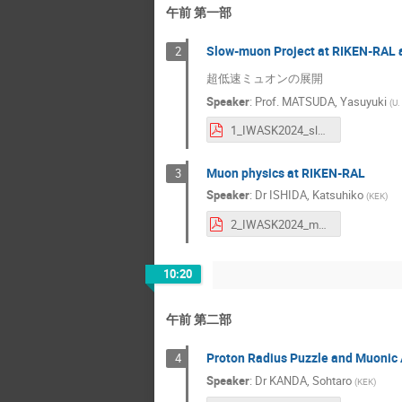
午前 第一部
Slow-muon Project at RIKEN-RAL
2
超低速ミュオンの展開
Speaker
:
Prof.
MATSUDA, Yasuyuki
(
U.
1_IWASK2024_slowmuon_Matsuda.pdf
Muon physics at RIKEN-RAL
3
Speaker
:
Dr
ISHIDA, Katsuhiko
(
KEK
)
2_IWASK2024_muon_Ishida.pdf
10:20
午前 第二部
Proton Radius Puzzle and Muonic
4
Speaker
:
Dr
KANDA, Sohtaro
(
KEK
)