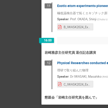
Exotic-atom experiments pioneer
11
極低温検出器で拓くエキゾチック原
Speaker
:
Prof.
OKADA, Shinji
(
Chubu U.
B_IWASK2024_ExA_CD_okada.pdf
16:00
岩崎雅彦主任研究員 退任記念講演
Physical Researches conducted a
12
理研で取り組んだ物理
Speaker
:
Dr
IWASAKI, Masahiko
(
RIK
C_IWASK2024_ExA_Knucl_Iwasaki.pdf
懇親会「岩崎主任研究員を囲んで」