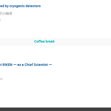
ed by cryogenic detectors
子の物理
)
Coffee break
t RIKEN ー as a Chief Scientist ー
EN
)