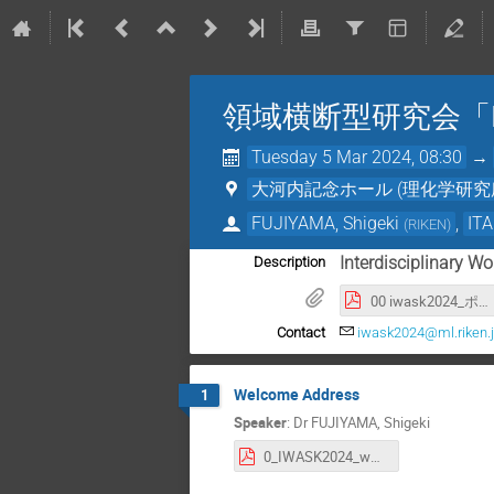
領域横断型研究会「IW
Tuesday 5 Mar 2024, 08:30
→
大河内記念ホール (理化学研究
FUJIYAMA, Shigeki
,
ITA
(
RIKEN
)
Interdisciplinary W
Description
00 iwask2024_ポスター.pdf
Contact
iwask2024@ml.riken.
Welcome Address
1
Speaker
:
Dr
FUJIYAMA, Shigeki
0_IWASK2024_welcome_Fujiyama.pdf