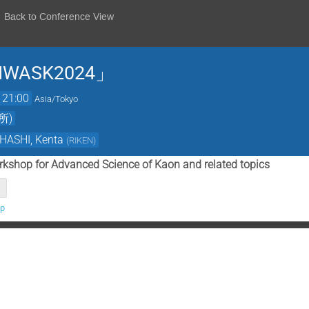
Back to Conference View
ASK2024」
21:00
Asia/Tokyo
所)
HASHI, Kenta
(
RIKEN
)
orkshop for Advanced Science of Kaon and related topics
jp