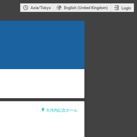
Asia/Tokyo
English (United Kingdom)
Login
大河内記念ホール