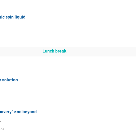
c spin liquid
Lunch break
r solution
scovery” and beyond
へ
EA
)