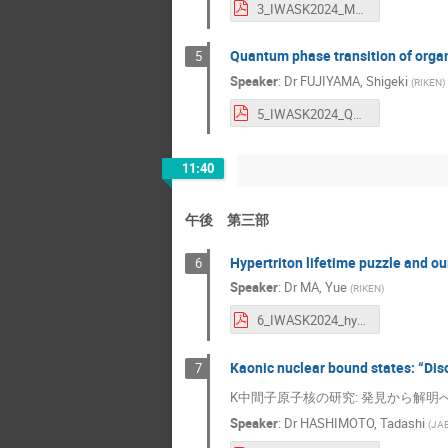
3_IWASK2024_Mup_Kanda.pdf
Quantum phase transition of organi
5
Speaker
:
Dr
FUJIYAMA, Shigeki
(
RIKEN
)
5_IWASK2024_QCP_Fujiyama.pdf
11:40
午後 第三部
Hypertriton lifetime puzzle and ou
6
Speaker
:
Dr
MA, Yue
(
RIKEN
)
6_IWASK2024_hypertriton_Ma.pdf
Kaonic nuclear bound states: “Di
7
K中間子原子核の研究: 発見から解明
Speaker
:
Dr
HASHIMOTO, Tadashi
(
JA