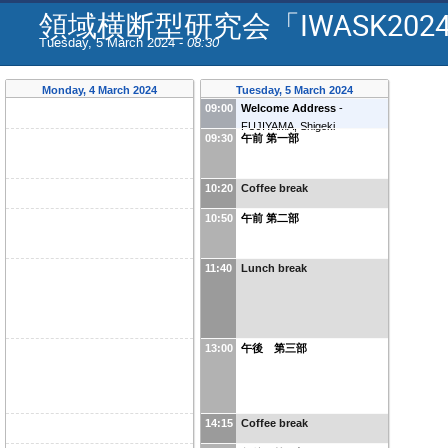
領域横断型研究会「IWASK202
Tuesday, 5 March 2024 -
08:30
Monday, 4 March 2024
Tuesday, 5 March 2024
09:00
Welcome Address
-
FUJIYAMA, Shigeki
09:30
午前 第一部
10:20
Coffee break
10:50
午前 第二部
11:40
Lunch break
13:00
午後 第三部
14:15
Coffee break