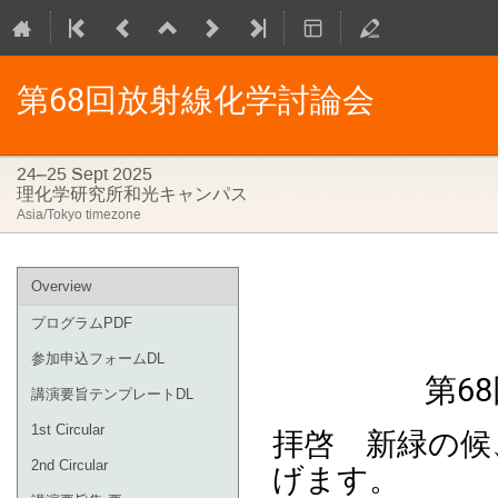
第68回放射線化学討論会
24–25 Sept 2025
理化学研究所和光キャンパス
Asia/Tokyo timezone
Event
Overview
menu
プログラムPDF
参加申込フォームDL
第6
講演要旨テンプレートDL
拝啓 新緑の候
1st Circular
げます。
2nd Circular