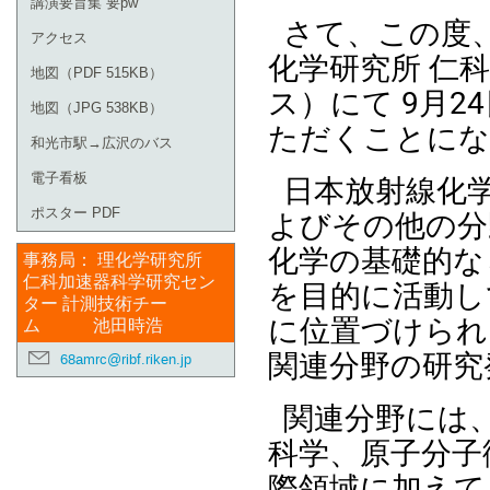
講演要旨集 要pw
さて、この度
アクセス
化学研究所 仁
地図（PDF 515KB）
ス）にて 9月2
地図（JPG 538KB）
ただくことにな
和光市駅→広沢のバス
日本放射線化
電子看板
よびその他の分
ポスター PDF
化学の基礎的な
事務局： 理化学研究所
仁科加速器科学研究セン
を目的に活動し
ター 計測技術チー
に位置づけられ
ム 池田時浩
関連分野の研究
68amrc@ribf.riken.jp
関連分野には
科学、原子分子
際領域に加えて