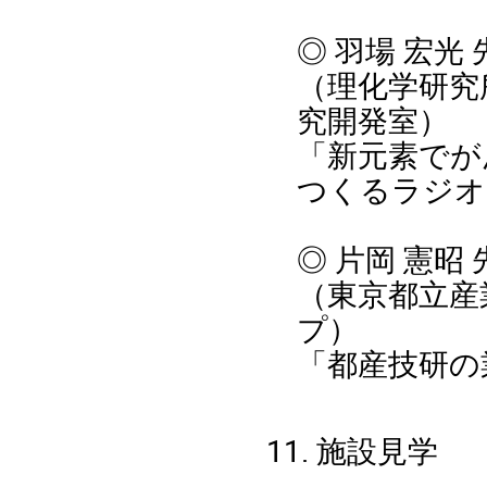
◎
羽場 宏光 
（
理化学研究
究開発室
）
「新元素でが
つくるラジオ
◎
片岡 憲昭
（
東京都立産
プ
）
「都産技研の
11. 施設見学