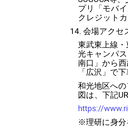
プリ「モバイ
クレジットカ
14. 会場アクセ
東武東上線・
光キャンパス
南口」から西
「広沢」で下
和光地区への
図は、下記UR
https://www.
※理研に身分