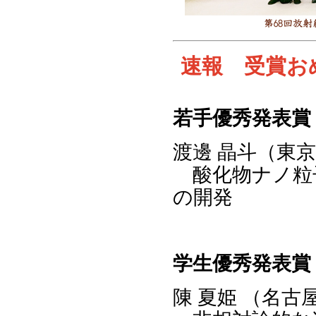
速報 受賞おめ
若手優秀発表賞
渡邊 晶斗（東
酸化物ナノ粒
の開発
学生優秀発表賞
陳 夏姫 （名