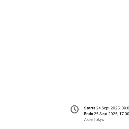
Conference
Starts
24 Sept 2025, 09:
Date/Time
information
Ends
25 Sept 2025, 17:0
All
Asia/Tokyo
times