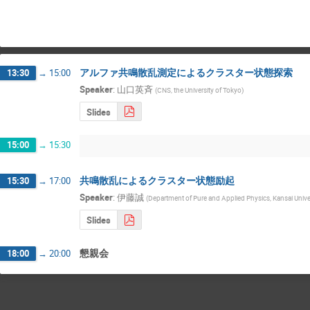
アルファ共鳴散乱測定によるクラスター状態探索
13:30
→
15:00
Speaker
:
山口英斉
(
CNS, the University of Tokyo
)
Slides
15:00
→
15:30
共鳴散乱によるクラスター状態励起
15:30
→
17:00
Speaker
:
伊藤誠
(
Department of Pure and Applied Physics, Kansai Unive
Slides
懇親会
18:00
→
20:00