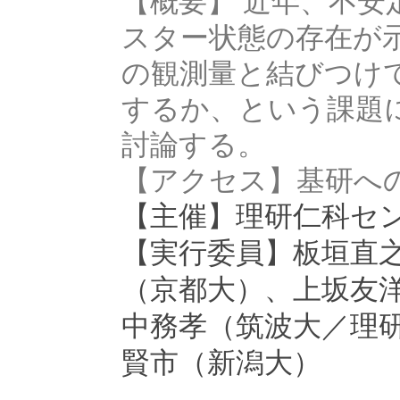
【概要】 近年、不
スター状態の存在が
の観測量と結びつけ
するか、という課題
討論する。
【アクセス】基研へ
【主催】
理研仁科セ
【実行委員
】
板垣直
、
（京都大）
上坂友
中務孝（筑波大／理
賢市（新潟大）