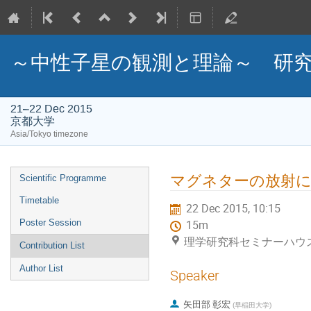
～中性子星の観測と理論～ 研
21–22 Dec 2015
京都大学
Asia/Tokyo timezone
Event
マグネターの放射に
Scientific Programme
menu
Timetable
22 Dec 2015, 10:15
Poster Session
15m
理学研究科セミナーハウス
Contribution List
Author List
Speaker
矢田部 彰宏
(
早稲田大学
)