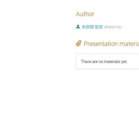
Author
矢田部 彰宏
(
早稲田大学
)
Presentation materi
There are no materials yet.