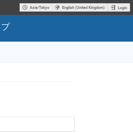
Asia/Tokyo
English (United Kingdom)
Login
ップ