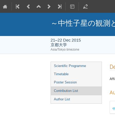
～中性子星の観測
21–22 Dec 2015
京都大学
Asia/Tokyo timezone
Event
D
Scientific Programme
menu
Timetable
Affi
Poster Session
Contribution List
Au
Author List