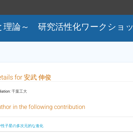
と理論～ 研究活性化ワークショ
etails for 安武 伸俊
liation:
千葉工大
thor in the following contribution
中性子星の多次元的な進化