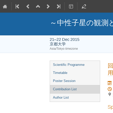
～中性子星の観測
21–22 Dec 2015
京都大学
Asia/Tokyo timezone
Event
Scientific Programme
menu
Timetable
Poster Session
Contribution List
Author List
Sp