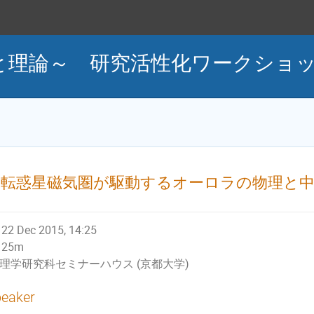
と理論～ 研究活性化ワークショ
回転惑星磁気圏が駆動するオーロラの物理と中
用
22 Dec 2015, 14:25
25m
理学研究科セミナーハウス (京都大学)
eaker