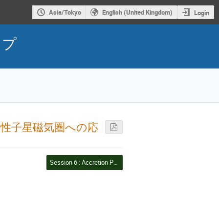
Asia/Tokyo
English (United Kingdom)
Login
ップ
性子星磁気圏への応
Session 6 : Accretion Powered Pulsars (2)