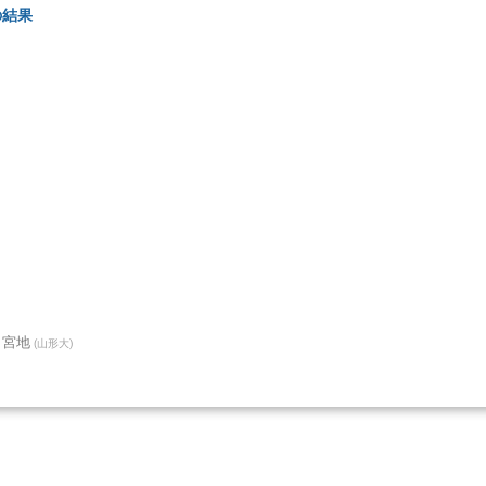
の結果
 宮地
(
山形大
)