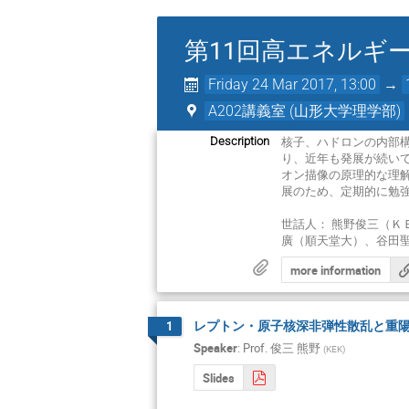
第11回高エネルギ
Friday 24 Mar 2017, 13:00
→
A202講義室 (山形大学理学部)
核子、ハドロンの内部構
Description
り、近年も発展が続いて
オン描像の原理的な理
展のため、定期的に勉
世話人： 熊野俊三（Ｋ
廣（順天堂大）、谷田
more information
レプトン・原子核深非弾性散乱と重
1
Speaker
:
Prof.
俊三 熊野
(
KEK
)
Slides