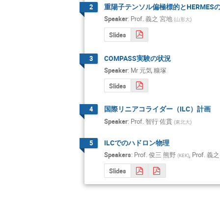
重陽子テンソル偏極標的とHERMES
2
Speaker
:
Prof.
義之 宮地
(
山形大
)
Slides
COMPASS実験の状況
3
Speaker
:
Mr
元気 糠塚
Slides
国際リニアコライダー（ILC）計画
4
Speaker
:
Prof.
智行 佐貫
(
東北大
)
ILCでのハドロン物理
5
Speakers
:
Prof.
俊三 熊野
,
Prof.
義之
(
KEK
)
Slides