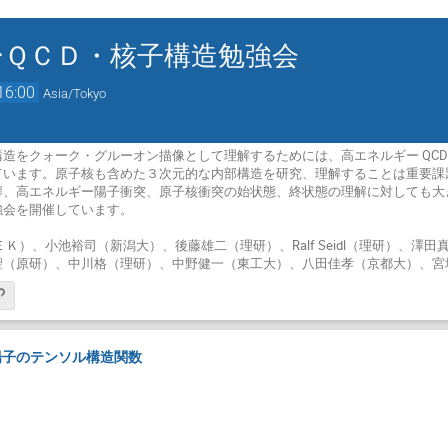
ーＱＣＤ・核子構造勉強会
16:00
Asia/Tokyo
造をクォーク・グルーオン描像として理解するためには、高エネルギー QC
います。原子核も含めた３次元的な内部構造を研究、理解することは重要課題
解、高エネルギー陽子衝突、原子核衝突の始状態、終状態の理解に対しても大
強会を開催しています。
ＥＫ）、小池裕司（新潟大）、後藤雄二（理研）、Ralf Seidl（理研）、
聖（原研）、中川格（理研）、中野健一（東工大）、八田佳孝（京都大）、宮
陽子のテンソル構造関数