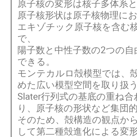
原子核の変形は核子多体系と
原子核形状は原子核物理にお
エキゾチック原子核を含む
で、

陽子数と中性子数の2つの自
できる。

モンテカルロ殻模型では、
めた広い模型空間を取り扱う
Slater行列式の基底の重
り、原子核の形状など集団的
そのため、殻構造の観点か
して第二種殻進化による変形