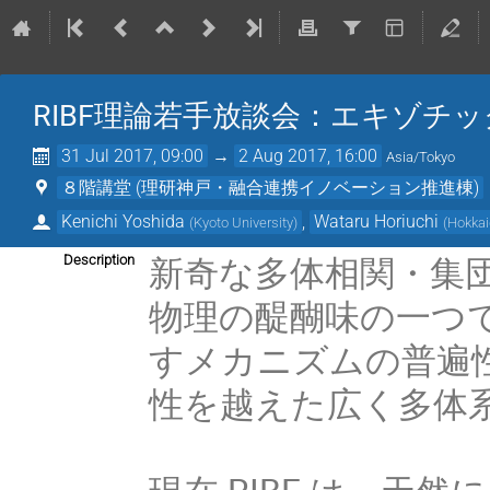
RIBF理論若手放談会：エキゾチ
31 Jul 2017, 09:00
→
2 Aug 2017, 16:00
Asia/Tokyo
８階講堂 (理研神戸・融合連携イノベーション推進棟)
Kenichi Yoshida
,
Wataru Horiuchi
(
Kyoto University
)
(
Hokkai
新奇な多体相関・集
Description
物理の醍醐味の一つ
すメカニズムの普遍
性を越えた広く多体