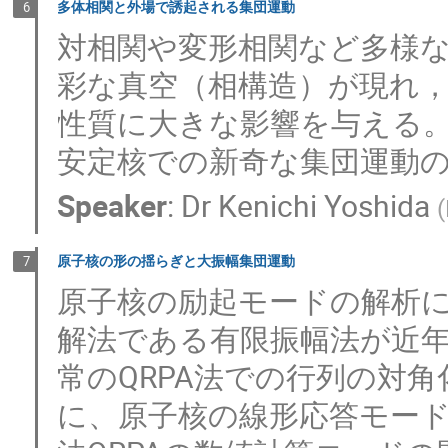
多体相関と外場で誘起される集団運動
6
対相関や変形相関など多様
彩な真空（相構造）が現れ
性質に大きな影響を与える
安定核での新奇な集団運動
Speaker
:
Dr
Kenichi Yoshida
(
原子核の形の揺らぎと大振幅集団運動
7
原子核の励起モードの解析に
解法である有限振幅法が近
常のQRPA法での行列の対
に、原子核の線形応答モー