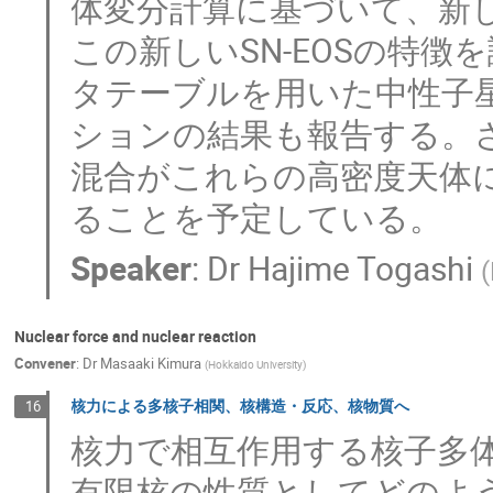
体変分計算に基づいて、新し
この新しいSN-EOSの特徴
タテーブルを用いた中性子
ションの結果も報告する。
混合がこれらの高密度天体
ることを予定している。
Speaker
:
Dr
Hajime Togashi
(
Nuclear force and nuclear reaction
Convener
:
Dr
Masaaki Kimura
(
Hokkaido University
)
核力による多核子相関、核構造・反応、核物質へ
16
核力で相互作用する核子多体
有限核の性質としてどのよ