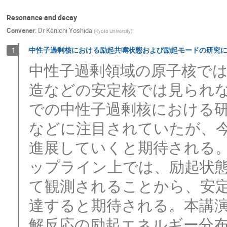
Resonance and decay
Convener
:
Dr
Kenichi Yoshida
(
Kyoto University
)
中性子過剰核における励起共鳴状態および励起モードの研究
1
中性子過剰領域の原子核で
造などの安定核では見られ
での中性子過剰核における
などに注目されていたが、
進展していくと期待される
ップライン上では、励起状
て観測されることから、安
達すると期待される。本講
解反応の励起エネルギー分