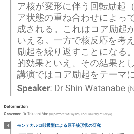
ア核が変形に伴う回転励起
ア状態の重ね合わせによっ
成される。これはコア励起
いえる。一方で核反応を考
励起を繰り返すことになる
的効果といえ、その結果と
講演ではコア励起をテーマ
Speaker
:
Dr
Shin Watanabe
(
N
Deformation
Convener
:
Dr
Takashi Abe
(
Department of Physics, The University of Tokyo
)
モンテカルロ殻模型による原子核形状の研究
4