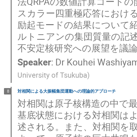
法QRPAの数値計算コード
スカラー四重極応答におけ
励起モードの結果について
ルトニアンの集団質量の記
不安定核研究への展望を議
Speaker
:
Dr
Kouhei Washiya
University of Tsukuba
)
対相関による大振幅集団運動への理論的アプローチ
8
対相関は原子核構造の中で
基底状態における対相関はよ
述される。また、対相関を取り