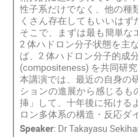
性子系だけでなく、他の種
くさん存在してもいいはずだ
そこで、まずは最も簡単な
2 体ハドロン分子状態を主
ば、2 体ハドロン分子的成
(compositeness) を
本講演では、最近の自身の
ションの進展から感じるも
挿」して、十年後に拓ける
ロン多体系の構造・反応ダ
Speaker
:
Dr
Takayasu Sekiha