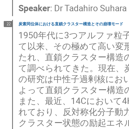
Speaker
:
Dr
Tadahiro Suhara
炭素同位体における直鎖クラスター構造とその崩壊モード
22
1950年代に3つアルファ
て以来、その極めて高い変
たれ、直鎖クラスター構造
て調べられてきた。現在、
の研究は中性子過剰核にお
よって直鎖クラスター構造
また、最近、14Cにおいて4
れており、反対称化分子動力
クラスター状態の励起エネ