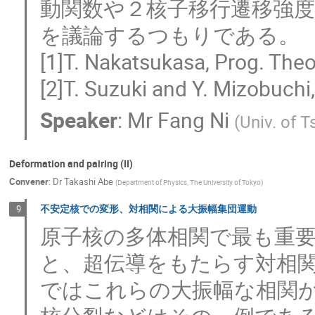
動関数や２核子移行遷移強
を議論するつもりである。

[1]T. Nakatsukasa, Prog. Theo
[2]T. Suzuki and Y. Mizobuchi,
Speaker
:
Mr
Fang Ni
(
Univ. of 
Deformation and pairing (II)
Convener
:
Dr
Takashi Abe
(
Department of Physics, The University of Tokyo
)
不安定核での変形、対相関による大振幅集団運動
9
原子核の多体相関で最も重
と、超伝導をもたらす対相
ではこれらの大振幅な相関