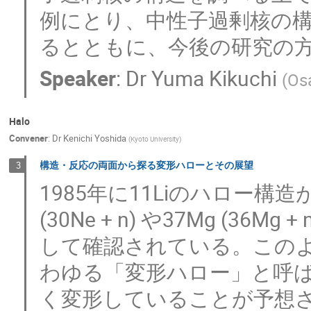
例にとり、中性子過剰核の
るとともに、今後の研究の
Speaker
:
Dr
Yuma Kikuchi
(
Osa
Halo
Convener
:
Dr
Kenichi Yoshida
(
Kyoto University
)
構造・反応の両面から探る変形ハローとその展望
3
1985年に11Liのハロー構
(30Ne + n) や37Mg (3
して確認されている。この
わゆる「変形ハロー」と呼ばれ、
く変形していることが予想