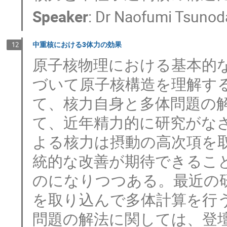
Speaker
:
Dr
Naofumi Tsunod
中重核における3体力の効果
12
原子核物理における基本的
づいて原子核構造を理解す
て、核力自身と多体問題の
て、近年精力的に研究がな
よる核力は摂動の高次項を
統的な改善が期待できるこ
のになりつつある。最近の
を取り込んで多体計算を行
問題の解法に関しては、登