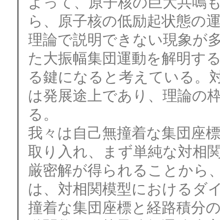
よって、原子核の巨大共鳴
ら、原子核の低励起状態の
理論で説明できない現象が
た大振幅集団運動を解明す
る鍵になると考えている。
は発展途上であり、理論の
る。

我々は自己無撞着な集団座標[
取り入れ、まず単純な対相
厳密解が得られることから
は、対相関模型におけるダ
撞着な集団座標と経路積分