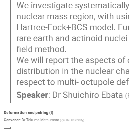
We investigate systematically 
nuclear mass region, with usi
Hartree-Fock+BCS model. Furt
rare earth and actinoid nucle
field method.

We will report the aspects of
distribution in the nuclear ch
respect to multi- octupole d
Speaker
:
Dr
Shuichiro Ebata
(
Deformation and pairing (I)
Convener
:
Dr
Takuma Matsumoto
(
Kyushu University
)