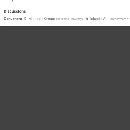
Discussions
Conveners
:
Dr
Masaaki Kimura
,
Dr
Takashi Abe
(
Hokkaido University
)
(
Department of 