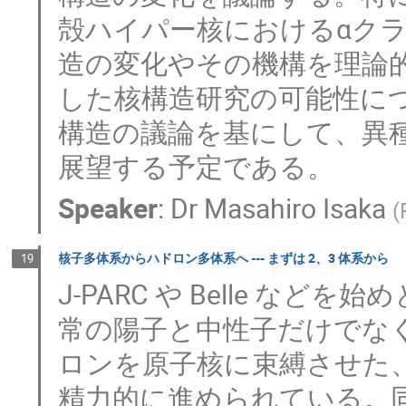
殻ハイパー核におけるαク
造の変化やその機構を理論
した核構造研究の可能性に
構造の議論を基にして、異
展望する予定である。
Speaker
:
Dr
Masahiro Isaka
(
核子多体系からハドロン多体系へ --- まずは 2、3 体系から
19
J-PARC や Belle 
常の陽子と中性子だけでなく
ロンを原子核に束縛させた
精力的に進められている。