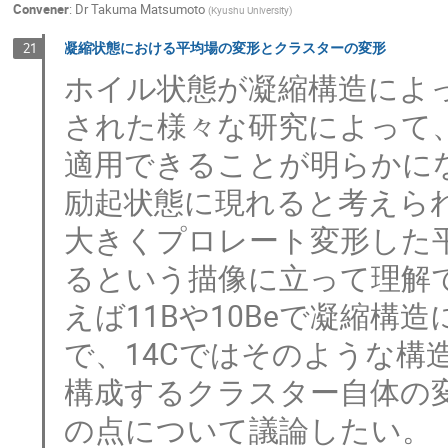
Convener
:
Dr
Takuma Matsumoto
(
Kyushu University
)
凝縮状態における平均場の変形とクラスターの変形
21
ホイル状態が凝縮構造によ
された様々な研究によって
適用できることが明らかにな
励起状態に現れると考えら
大きくプロレート変形した
るという描像に立って理解
えば11Bや10Beで凝縮
で、14Cではそのような構
構成するクラスター自体の
の点について議論したい。