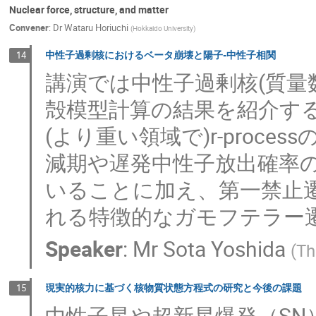
Nuclear force, structure, and matter
Convener
:
Dr
Wataru Horiuchi
(
Hokkaido University
)
中性子過剰核におけるベータ崩壊と陽子-中性子相関
14
講演では中性子過剰核(質量
殻模型計算の結果を紹介する
(より重い領域で)r-proc
減期や遅発中性子放出確率
いることに加え、第一禁止
れる特徴的なガモフテラー
Speaker
:
Mr
Sota Yoshida
(
Th
現実的核力に基づく核物質状態方程式の研究と今後の課題
15
中性子星や超新星爆発（S