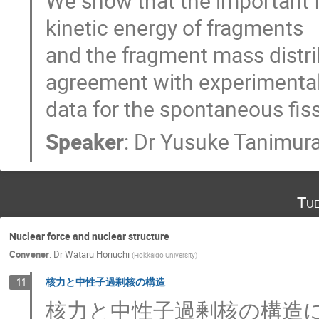
We show that the important fi
kinetic energy of fragments

and the fragment mass distri
agreement with experimental
data for the spontaneous fis
Speaker
:
Dr
Yusuke Tanimur
Tu
Nuclear force and nuclear structure
Convener
:
Dr
Wataru Horiuchi
(
Hokkaido University
)
核力と中性子過剰核の構造
11
核力と中性子過剰核の構造