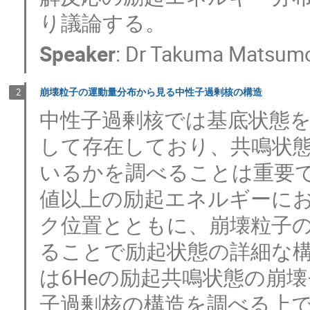
り議論する。
Speaker
:
Dr
Takuma Matsum
崩壊粒子の運動量分布から見る中性子過剰核の構造
2
中性子過剰核では基底状態
して存在しており、共鳴状
いるかを調べることは重要
値以上の励起エネルギーに
ク位置とともに、崩壊粒子
ることで励起状態の詳細な
は6Heの励起共鳴状態の崩
子過剰核の構造を調べる上で