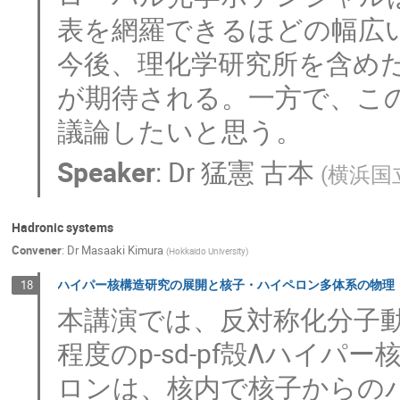
表を網羅できるほどの幅広
今後、理化学研究所を含め
が期待される。一方で、こ
議論したいと思う。
Speaker
:
Dr
猛憲 古本
(
横浜国
Hadronic systems
Convener
:
Dr
Masaaki Kimura
(
Hokkaido University
)
ハイパー核構造研究の展開と核子・ハイペロン多体系の物理
18
本講演では、反対称化分子動力
程度のp-sd-pf殻Λハイ
ロンは、核内で核子からの