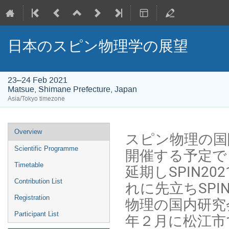
日本のスピン物理学の展望
23–24 Feb 2021
Matsue, Shimane Prefecture, Japan
Asia/Tokyo timezone
Event
Overview
スピン物理の国際
menu
Scientific Programme
開催する予定で
Timetable
延期しSPIN2
Contribution List
れに先立ちSPI
Registration
物理の国内研究
Participant List
年２月に松江市