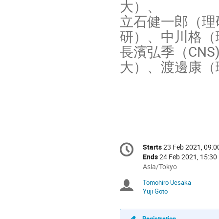
大）、
立石健一郎（理
研）、中川格（
長濱弘季（CNS
大）、渡邊康（
Conference
Starts
23 Feb 2021, 09:0
Date/Time
information
Ends
24 Feb 2021, 15:30
All
Asia/Tokyo
times
Tomohiro Uesaka
Chairpersons
are
Yuji Goto
in
Asia/Tokyo
Registration