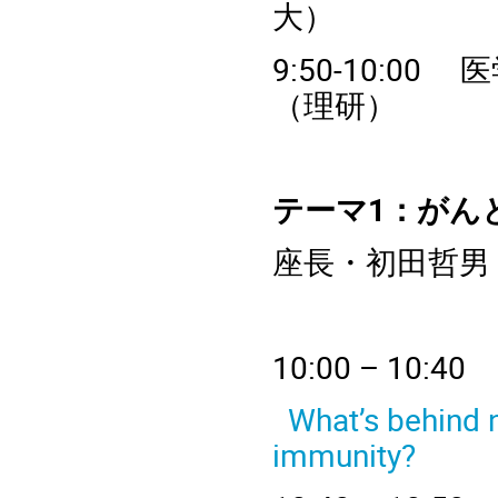
大）
9:
5
0-
10
:
0
0
医
（理研）
テーマ1：がん
座長・初田哲男
10
:00 – 
What’s behind
immunity?