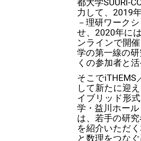
都大学
SUURI-CO
力して、
2019
－理研ワークシ
せ、
2020
年に
ンラインで開催
学の第一線の研
くの参加者と活
そこで
iTHEMS
して新たに迎え
イブリッド形式
学・益川ホール
は、若手の研究
を紹介いただく
と数理をつなぐ