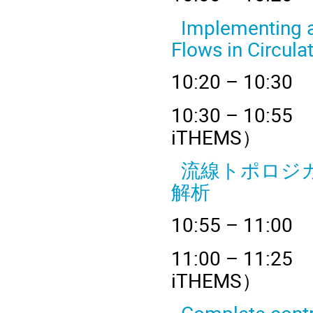
Implementing a
Flows in Circula
10
:20 – 
10
:30 – 
iTHEMS
）
流線トポロジカ
解析
10
:55 – 
11
:00 – 
iTHEMS
）