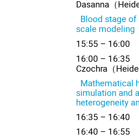
Dasanna
（
Heid
Blood stage of 
scale modeling
15
:55 – 
16
:00 – 
Czochra
（
Heide
Mathematical h
simulation and 
heterogeneity an
16
:35 – 
16
:40 – 