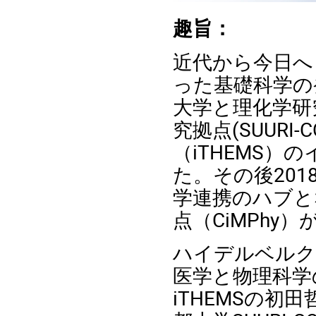
趣旨：
近代から今日へ
った基礎科学の
大学と理化学研
究拠点
(SUURI-C
（
iTHEMS
）の
た。その後
201
学連携のハブと
点（
CiMPhy
）
ハイデルベルク
医学と物理科学
iTHEMS
の初田