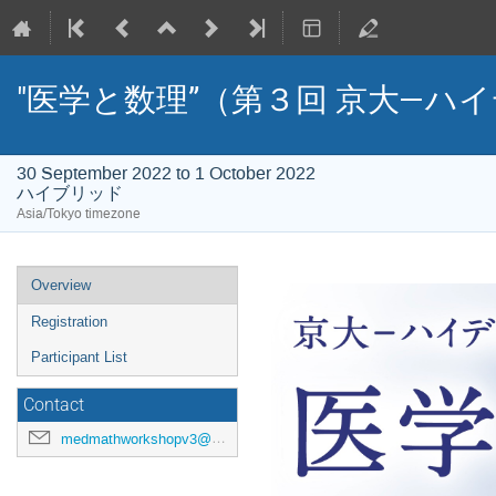
"医学と数理”（第３回 京大―ハ
30 September 2022 to 1 October 2022
ハイブリッド
Asia/Tokyo timezone
Event
Overview
menu
Registration
Participant List
Contact
medmathworkshopv3@mail2.adm.kyoto-u.ac.jp