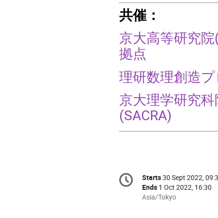
共催：
京大高等研究院(K
拠点
理研数理創造プロ
京大理学研究科
(SACRA)
Conference
Starts
30 Sept 2022, 09:
Date/Time
information
Ends
1 Oct 2022, 16:30
All
Asia/Tokyo
times
are