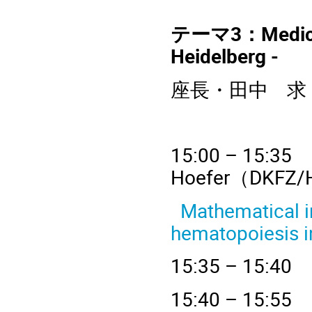
テーマ3
：
Medic
Heidelberg -
座長・田中 求
15
:00 – 
Hoefer
（
DKFZ/H
Mathematical in
hematopoiesis 
15
:35 – 
15
:40 – 