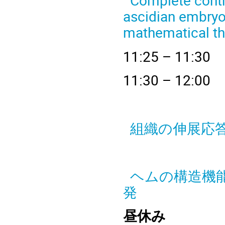
Complete contr
ascidian embryo 
mathematical th
11
:25 – 
1
1:30 – 
鷹取 
組織の伸展応答
兼松佑
ヘムの構造機能
発
昼休み