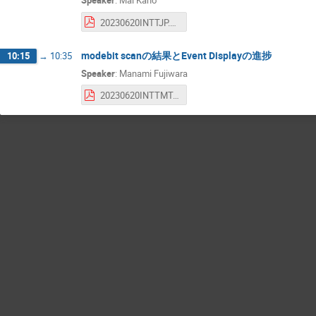
20230620INTTJP.pdf
modebit scanの結果とEvent Displayの進捗
10:15
→
10:35
Speaker
:
Manami Fujiwara
20230620INTTMT.pdf