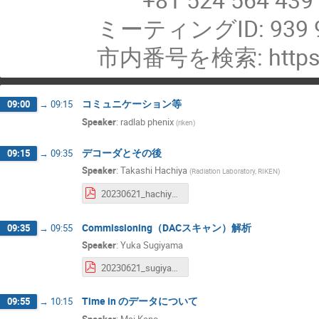
ミーティングID: 939 9
市内番号を検索: https:/
コミュニケーション等
09:00
→
09:15
Speaker
:
radlab phenix
(
riken
)
デコーダとその後
09:15
→
09:35
Speaker
:
Takashi Hachiya
(
Radiation Laboratory, RIKEN
)
20230621_hachiya_BCO問題3.pdf
Commissioning（DACスキャン）解析
09:35
→
09:55
Speaker
:
Yuka Sugiyama
20230621_sugiyama.pdf
Time in のデータについて
09:55
→
10:15
Speaker
:
Mai Kano