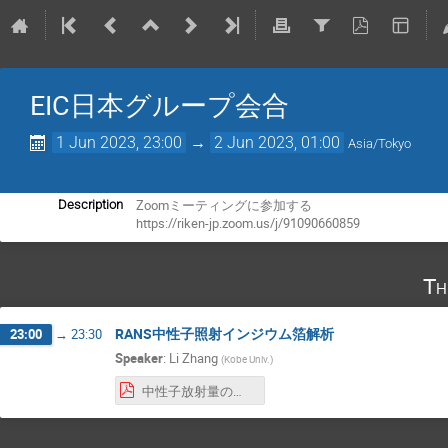
EIC日本グループ会合
1 Jun 2023, 23:00
→
2 Jun 2023, 01:00
Asia/Tokyo
Zoomミーティングに参加する
Description
https://riken-jp.zoom.us/j/91090660859
Th
RANS中性子照射インジウム箔解析
23:00
→
23:30
Speaker
:
Li Zhang
(
Kobe Univ.
)
中性子放射量の計算pdf.pdf