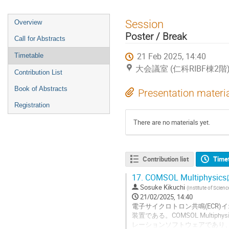
Event
Session
Overview
menu
Poster / Break
Call for Abstracts
21 Feb 2025, 14:40
Timetable
大会議室 (仁科RIBF棟2階
Contribution List
Book of Abstracts
Presentation materi
Registration
There are no materials yet.
Contribution list
Time
17.
COMSOL Multiph
Sosuke Kikuchi
(
Institute of Scien
21/02/2025, 14:40
電子サイクロトロン共鳴(ECR
装置である。COMSOL Mult
レーションソフトウェアであり