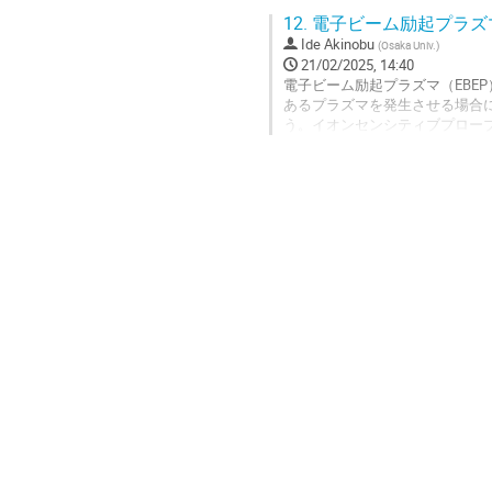
て、単純な体系を仮定したECR
12.
電子ビーム励起プラズ
解析結果について報告する。
Ide Akinobu
(
Osaka Univ.
)
Go
21/02/2025, 14:40
to
電子ビーム励起プラズマ（EBE
contribution
あるプラズマを発生させる場合
page
う。イオンセンシティブプローブ
電時のイオンのエネルギーを測定
測定を行うことができる。また,M
C流入イオンでエネルギーを測
Go
to
contribution
page