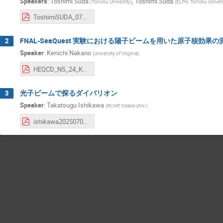
Speakers
:
Toshimi Suda
,
Toshimi Suda
(
Tohoku University
)
(
ELPH, Tohoku Univers
ToshimiSUDA_0704.pdf
FNAL-SeaQuest 実験における陽子ビームを用いた原子核効果の
2
Speaker
:
Kenichi Nakano
(
University of Virginia
)
HEQCD_NS_24_KenichiNakano.pdf
光子ビームで探るダイバリオン
3
Speaker
:
Takatsugu Ishikawa
(
RCNP, Osaka Univ.
)
ishikawa20250704d.pdf