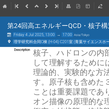
第24回高エネルギーQCD・核子
Friday 4 Jul 2025, 13:00
→
17:00
Asia/Tokyo
理学研究科合同C棟 (H-04) C201室 (青葉サイエ
核子、ハドロンの内
Description
して理解するために
理論的、実験的な方
す。原子核も含めた
ことは重要課題であ
オン描像の原理的な