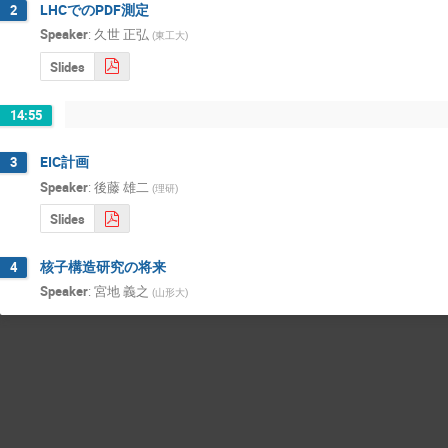
LHCでのPDF測定
2
Speaker
:
久世 正弘
(
東工大
)
Slides
14:55
EIC計画
3
Speaker
:
後藤 雄二
(
理研
)
Slides
核子構造研究の将来
4
Speaker
:
宮地 義之
(
山形大
)