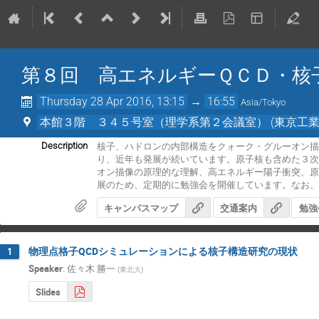
第８回 高エネルギーＱＣＤ・核
Thursday 28 Apr 2016, 13:15
→
16:55
Asia/Tokyo
本館３階 ３４５号室（理学系第２会議室） (東京工業
核子、ハドロンの内部構造をクォーク・グルーオン描
Description
り、近年も発展が続いています。原子核も含めた３次
オン描像の原理的な理解、高エネルギー陽子衝突、
展のため、定期的に勉強会を開催しています。なお
キャンパスマップ
交通案内
勉強
物理点格子QCDシミュレーションによる核子構造研究の現状
1
Speaker
:
佐々木 勝一
(
東北大
)
Slides